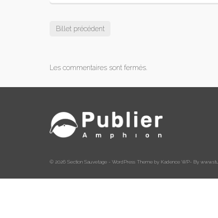
Billet précédent
Les commentaires sont fermés.
© 2026 Section Sauvetage - WordPress Theme by
Kadence WP
- By
www.stu