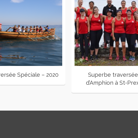
versée Spéciale – 2020
Superbe traversée
d’Amphion à St-Prex