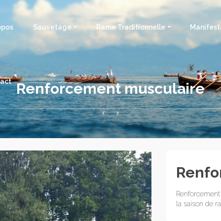
opos
Sauvetage
Rame Traditionnelle
Manifest
act
Renforcement musculaire
Renfo
Renforcement 
la saison de r